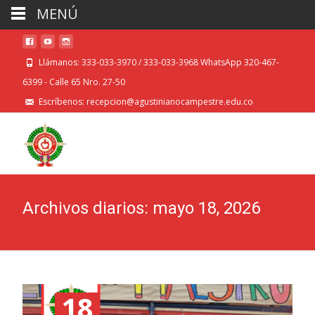
MENÚ
Llámanos: 333-033-3970 / 333-033-3968 WhatsApp 320-467-
6399 - Calle 65 Nro. 27-50
Escríbenos: recepcion@agustinianocampestre.edu.co
Archivos diarios: mayo 18, 2026
18