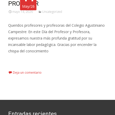
PROFESOR
May/26
mayo 14, 2026
Uncategorized
Queridos profesores y profesoras del Colegio Agustiniano
Campestre: En este Día del Profesor y Profesora,
expresamos nuestra más profunda gratitud por su
incansable labor pedagógica. Gracias por encender la
chispa del conocimiento
Leer más…
Deja un comentario
Entradas recientes