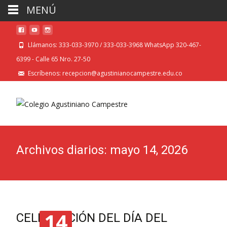
MENÚ
Llámanos: 333-033-3970 / 333-033-3968 WhatsApp 320-467-
6399 - Calle 65 Nro. 27-50
Escríbenos: recepcion@agustinianocampestre.edu.co
Archivos diarios: mayo 14, 2026
14
CELEBRACIÓN DEL DÍA DEL