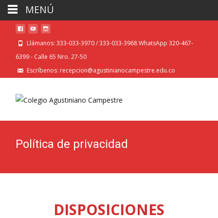
MENÚ
Llámanos: 333-033-3970 / 333-033-3968 WhatsApp 320-467-
6399 - Calle 65 Nro. 27-50
Escríbenos: recepcion@agustinianocampestre.edu.co
Política de privacidad
DISPOSICIONES