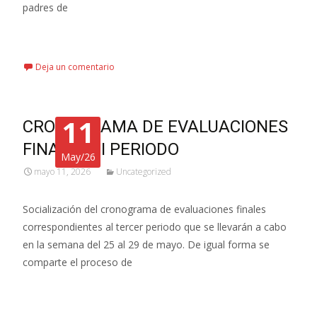
padres de
Leer más…
Deja un comentario
11
CRONOGRAMA DE EVALUACIONES
FINALES III PERIODO
May/26
mayo 11, 2026
Uncategorized
Socialización del cronograma de evaluaciones finales
correspondientes al tercer periodo que se llevarán a cabo
en la semana del 25 al 29 de mayo. De igual forma se
comparte el proceso de
Leer más…