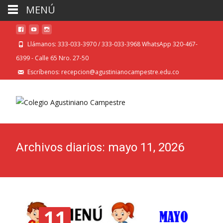
MENÚ
Llámanos: 333-033-3970 / 333-033-3968 WhatsApp 320-467-
6399 - Calle 65 Nro. 27-50
Escríbenos: recepcion@agustinianocampestre.edu.co
Archivos diarios: mayo 11, 2026
11