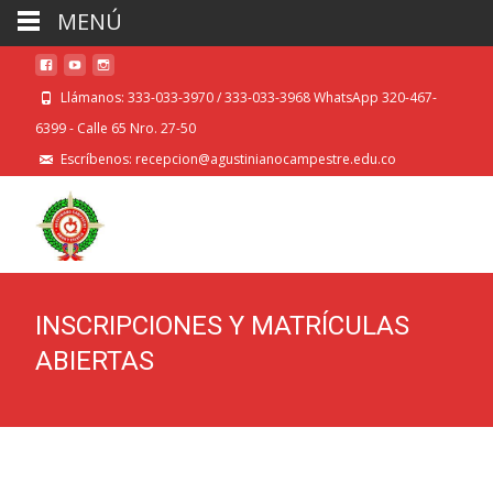
MENÚ
Llámanos: 333-033-3970 / 333-033-3968 WhatsApp 320-467-
6399 - Calle 65 Nro. 27-50
Escríbenos: recepcion@agustinianocampestre.edu.co
INSCRIPCIONES Y MATRÍCULAS
ABIERTAS