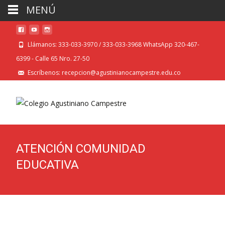
MENÚ
Llámanos: 333-033-3970 / 333-033-3968 WhatsApp 320-467-
6399 - Calle 65 Nro. 27-50
Escríbenos: recepcion@agustinianocampestre.edu.co
ATENCIÓN COMUNIDAD
EDUCATIVA