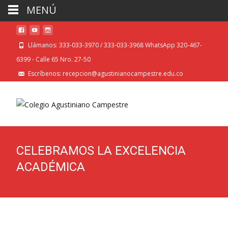
MENÚ
Llámanos: 333-033-3970 / 333-033-3968 WhatsApp 320-467-
6399 - Calle 65 Nro. 27-50
Escríbenos: recepcion@agustinianocampestre.edu.co
CELEBRAMOS LA EXCELENCIA
ACADÉMICA