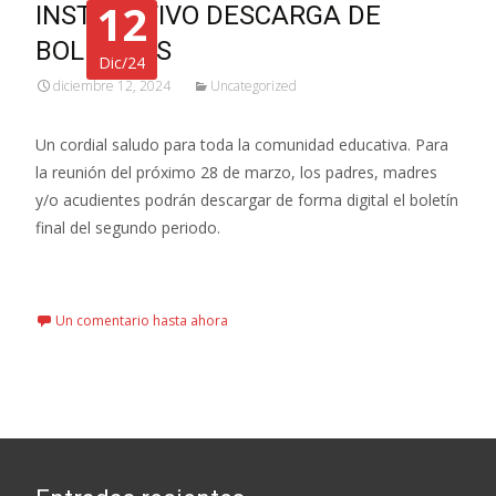
12
INSTRUCTIVO DESCARGA DE
BOLETINES
Dic/24
diciembre 12, 2024
Uncategorized
Un cordial saludo para toda la comunidad educativa. Para
la reunión del próximo 28 de marzo, los padres, madres
y/o acudientes podrán descargar de forma digital el boletín
final del segundo periodo.
Leer más…
Un comentario hasta ahora