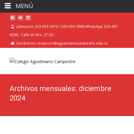
MENÚ
Llámanos: 333-033-3970 / 333-033-3968 WhatsApp 320-467-
6399 - Calle 65 Nro. 27-50
Escríbenos: recepcion@agustinianocampestre.edu.co
Archivos mensuales: diciembre
2024