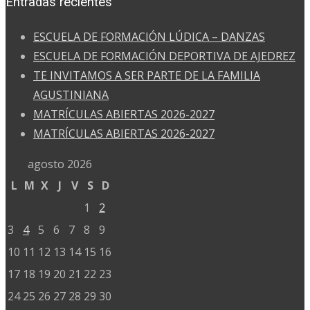
Entradas recientes
ESCUELA DE FORMACIÓN LÚDICA – DANZAS
ESCUELA DE FORMACIÓN DEPORTIVA DE AJEDREZ
TE INVITAMOS A SER PARTE DE LA FAMILIA
AGUSTINIANA
MATRÍCULAS ABIERTAS 2026-2027
MATRÍCULAS ABIERTAS 2026-2027
agosto 2026
L
M
X
J
V
S
D
1
2
3
4
5
6
7
8
9
10
11
12
13
14
15
16
17
18
19
20
21
22
23
24
25
26
27
28
29
30