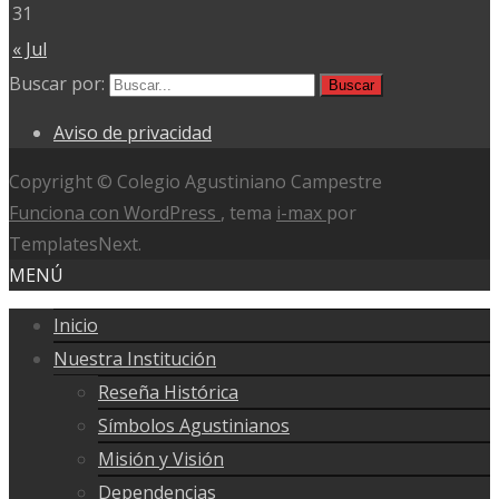
31
« Jul
Buscar por:
Aviso de privacidad
Copyright © Colegio Agustiniano Campestre
Funciona con WordPress
, tema
i-max
por
TemplatesNext.
MENÚ
Inicio
Nuestra Institución
Reseña Histórica
Símbolos Agustinianos
Misión y Visión
Dependencias